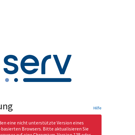
ung
Hilfe
den eine nicht unterstützte Version eines
asierten Browsers. Bitte aktualisieren Sie
rowser auf eine Chromium-Version 138 oder